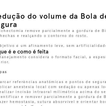
edução do volume da Bola de
egura
ichectomia remove parcialmente a gordura de Bi
hechas e realçando o contorno do rosto. 
bjetivo é um afinamento leve, sem artificialida
ue é e como é feita
lanejamento considera o formato facial, a espess
rior.
pas
arcar referências anatômicas e pontos de segur
plicar anestesia local com sedação ou apenas lo
ealizar incisão intraoral milimétrica acima do 
dentificar e remover parcialmente a gordura de 
azer hemostasia, sutura absorvível e orientar b