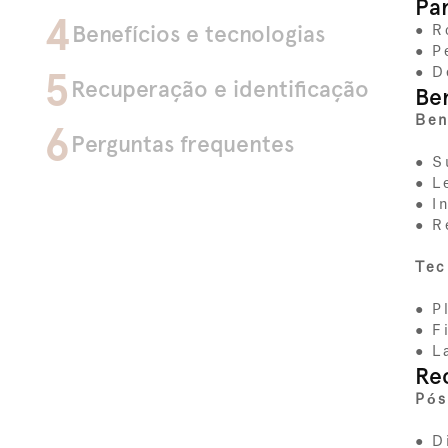
Pa
4
Benefícios e tecnologias
● R
● P
5
● D
Recuperação e identificação
Ben
Ben
6
Perguntas frequentes
● S
● L
● I
● R
Tec
● P
● F
● L
Re
Pós
● D