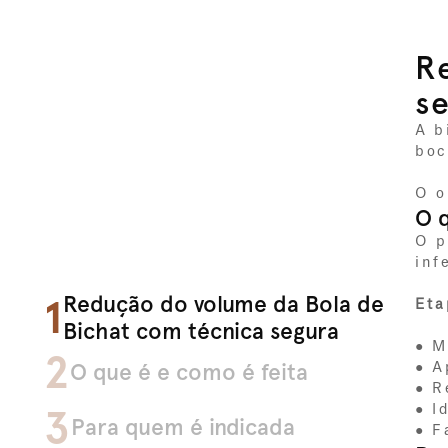
R
s
A b
boc
O o
O q
O p
infe
Redução do volume da Bola de 
1
Eta
Bichat com técnica segura
● M
2
O que é e como é feita
● A
● R
3
● I
Para quem é indicada
● F