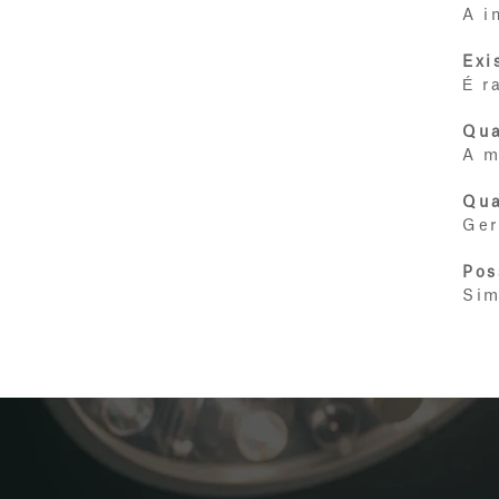
A i
Exi
É r
Qua
A m
Qua
Ger
Pos
Sim