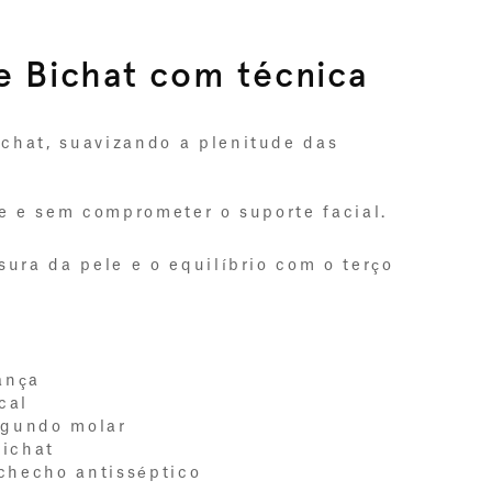
 Bichat com técnica 
chat, suavizando a plenitude das 
de e sem comprometer o suporte facial.
ura da pele e o equilíbrio com o terço 
ança
cal
segundo molar
Bichat
ochecho antisséptico