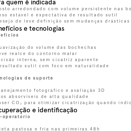
ra quem é indicada
osto arredondado com volume persistente nas b
eso estável e expectativa de resultado sutil
esejo de leve definição sem mudanças drásticas
efícios e tecnologias
efícios
uavização do volume das bochechas
eve realce do contorno malar
ncisão interna, sem cicatriz aparente
esultado sutil com foco em naturalidade
nologias de suporte
lanejamento fotográfico e avaliação 3D
ios absorvíveis de alta qualidade
aser CO₂ para otimizar cicatrização quando indi
cuperação e identificação
-operatório
ieta pastosa e fria nas primeiras 48h