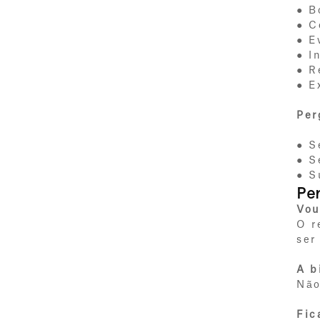
● B
● C
● E
● I
● R
● E
Per
● S
● S
● S
Pe
Vou
O r
ser
A b
Não
Fic