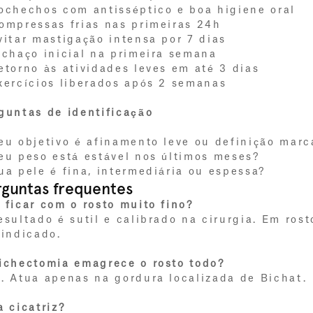
ochechos com antisséptico e boa higiene oral
ompressas frias nas primeiras 24h
vitar mastigação intensa por 7 dias
nchaço inicial na primeira semana
etorno às atividades leves em até 3 dias
xercícios liberados após 2 semanas
guntas de identificação
eu objetivo é afinamento leve ou definição mar
eu peso está estável nos últimos meses?
ua pele é fina, intermediária ou espessa?
rguntas frequentes
 ficar com o rosto muito fino?
esultado é sutil e calibrado na cirurgia. Em ros
 indicado.
ichectomia emagrece o rosto todo?
. Atua apenas na gordura localizada de Bichat.
a cicatriz?